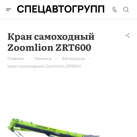
Кран самоходный
Zoomlion ZRT600
—
—
—
Главная
Техника
Автокраны
Кран самоходный Zoomlion ZRT600