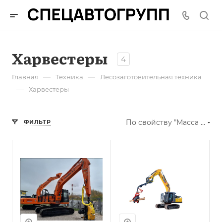
Харвестеры
4
—
—
Главная
Техника
Лесозаготовительная техника
—
Харвестеры
По свойству "Масса эксплуатационная, кг" (возрастание)
ФИЛЬТР
Масса
эксплуатационная,
кг
21900
Мощность
двигателя, л.с.
160,4