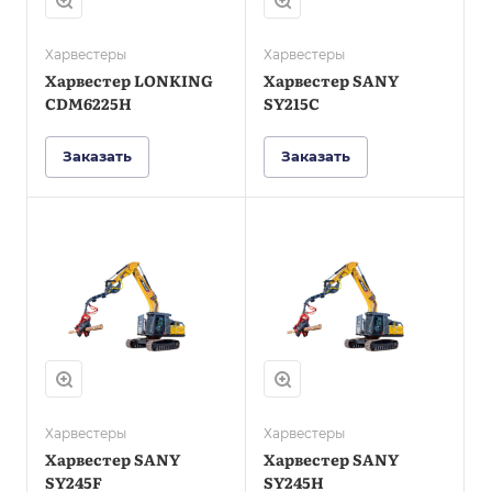
Ширина
транспортная, мм
Харвестеры
Харвестеры
2980
Харвестер LONKING
Харвестер SANY
CDM6225H
SY215C
Заказать
Заказать
Масса
эксплуатационная,
кг
25500
Мощность
двигателя, л.с.
199,9
Ширина
транспортная, мм
Харвестеры
Харвестеры
3290
Харвестер SANY
Харвестер SANY
SY245F
SY245H