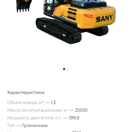
Характеристики
Объем ковша, м³
—
1,3
Масса эксплуатационная, кг
—
25500
Мощность двигателя, л.с.
—
199,9
Тип
—
Гусеничные