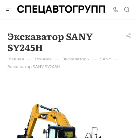
Экскаватор SANY
SY245H
—
—
—
—
Главная
Техника
Экскаваторы
SANY
Экскаватор SANY SY245H